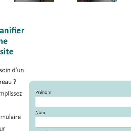
anifier
ne
site
soin d’un
reau ?
Prénom
mplissez
Nom
rmulaire
ur