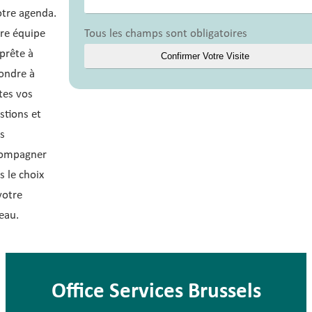
otre agenda.
Tous les champs sont obligatoires
re équipe
 prête à
ondre à
tes vos
stions et
s
ompagner
s le choix
votre
eau.
Office Services Brussels